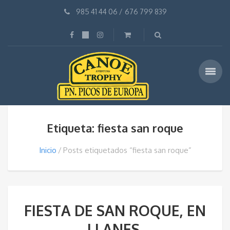
985 41 44 06
/
676 799 839
Etiqueta: fiesta san roque
Inicio
Posts etiquetados “fiesta san roque”
FIESTA DE SAN ROQUE, EN
LLANES.