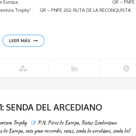
 el p.n. Picos de Europa. GR – PNPE
Aventura Trophy” GR – PNPE 202: RUTA DE LA RECONQUISTA
LEER MÁS
01: SENDA DEL ARCEDIANO
entura Trophy
P.N. Picos de Europa
,
Rutas Senderismo
s de Europa
,
ruta gran recorrido
,
rutas
,
senda de arcediano
,
senda del