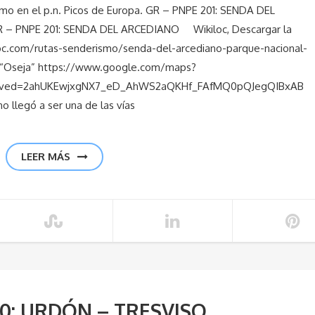
. Picos de Europa. GR – PNPE 201: SENDA DEL
– PNPE 201: SENDA DEL ARCEDIANO Wikiloc, Descargar la
iloc.com/rutas-senderismo/senda-del-arcediano-parque-nacional-
 “Oseja” https://www.google.com/maps?
X&ved=2ahUKEwjxgNX7_eD_AhWS2aQKHf_FAfMQ0pQJegQIBxAB
o llegó a ser una de las vías
LEER MÁS
30: URDÓN – TRESVISO