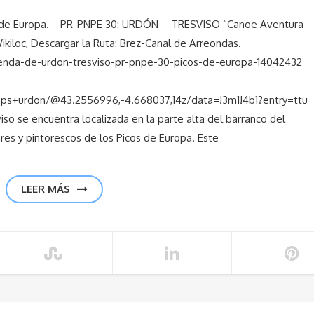
de Europa. PR-PNPE 30: URDÓN – TRESVISO “Canoe Aventura
, Descargar la Ruta: Brez-Canal de Arreondas.
senda-de-urdon-tresviso-pr-pnpe-30-picos-de-europa-14042432
s+urdon/@43.2556996,-4.668037,14z/data=!3m1!4b1?entry=ttu
iso se encuentra localizada en la parte alta del barranco del
res y pintorescos de los Picos de Europa. Este
LEER MÁS