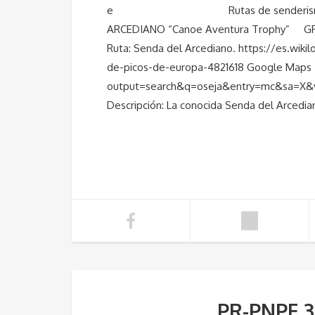
e Rutas de senderismo en el p.n
ARCEDIANO “Canoe Aventura Trophy” GR 
Ruta: Senda del Arcediano. https://es.wik
de-picos-de-europa-4821618 Google Maps
output=search&q=oseja&entry=mc&sa=
Descripción: La conocida Senda del Arcedian
PR-PNPE 