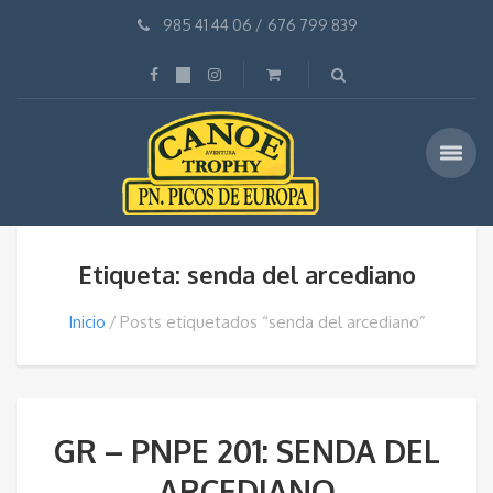
985 41 44 06
/
676 799 839
Etiqueta: senda del arcediano
Inicio
Posts etiquetados “senda del arcediano”
GR – PNPE 201: SENDA DEL
ARCEDIANO