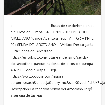
e Rutas de senderismo en el
p.n. Picos de Europa. GR – PNPE 201: SENDA DEL
ARCEDIANO “Canoe Aventura Trophy” GR – PNPE
201: SENDA DEL ARCEDIANO Wikiloc, Descargar la
Ruta: Senda del Arcediano.
https://es.wikiloc.com/rutas-senderismo/senda-
del-arcediano-parque-nacional-de-picos-de-europa-
4821618 Google Maps “Oseja”
https://www.google.com/maps?
output=search&q=oseja&entry=mc&sa=X&ved=2ahUKEw
Descripción: La conocida Senda del Arcediano llegó
a ser una de las vías