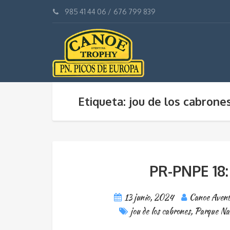
985 41 44 06
/
676 799 839
Etiqueta: jou de los cabrone
PR-PNPE 18
13 junio, 2024
Canoe Avent
jou de los cabrones
,
Parque Nac