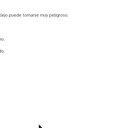
allejo puede tornarse muy peligroso.
no.
do.