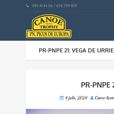
985 41 44 06
/
676 799 839
PR-PNPE 21: VEGA DE URRI
PR-PNPE 
4 julio, 2024
Canoe Aven