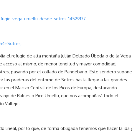
efugio-vega-urriellu-desde-sotres-14529177
54+Sotres,
plía el refugio de alta montaña Julián Delgado Úbeda o de la Vega
a de acceso al mismo, de menor longitud y mayor comodidad,
Sotres, pasando por el collado de Pandébano. Este sendero supone
por las praderas del entorno de Sotres hasta llegar a las grandes
r en el Macizo Central de los Picos de Europa, destacando
ranjo de Bulnes o Pico Urriellu, que nos acompañará todo el
o Vallejo.
ido lineal, por lo que, de forma obligada tenemos que hacer la ida 