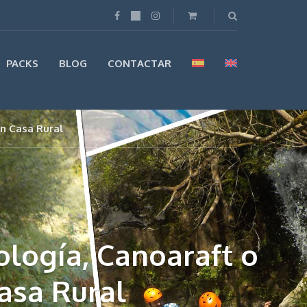
PACKS
BLOG
CONTACTAR
en Casa Rural
ología, Canoaraft o
asa Rural