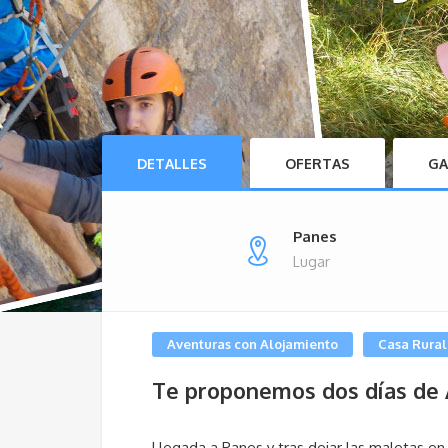
DETALLES
OFERTAS
GA
Panes
Lugar
Aventuras con Alojamiento
Casa Rural
Te proponemos dos días de 
Llegada a Panes y tras dejar las maletas en