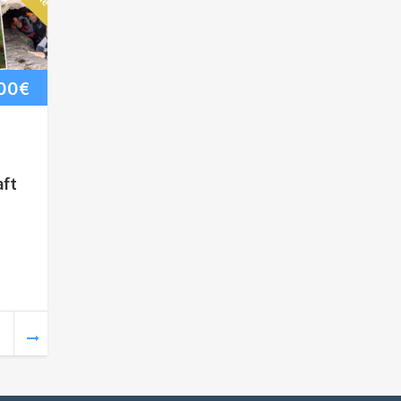
,00
€
aft