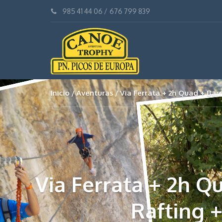
985 41 44 06
/
676 799 839
Inicio
Aventuras
Via Ferrata + 2h Quad + Bar
Via Ferrata + 2h Q
Rafting 