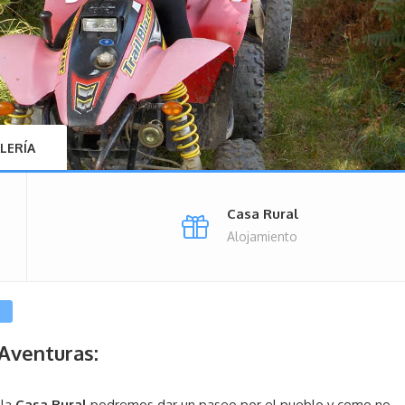
LERÍA
Casa Rural
Alojamiento
Aventuras:
 la
Casa Rural
podremos dar un paseo por el pueblo y como no