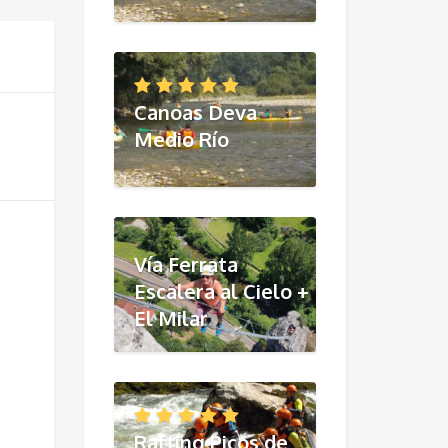
Canoas Deva
Medio Río
Vía Ferrata
Escalera al Cielo +
El Milar
Rafting Picos de