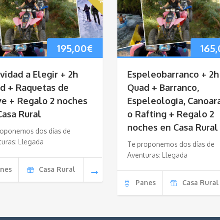
195,00
€
165
ividad a Elegir + 2h
Espeleobarranco + 2h
d + Raquetas de
Quad + Barranco,
ve + Regalo 2 noches
Espeleologia, Canoar
Casa Rural
o Rafting + Regalo 2
noches en Casa Rural
roponemos dos días de
turas: Llegada
Te proponemos dos días de
Aventuras: Llegada
nes
Casa Rural
Panes
Casa Rural