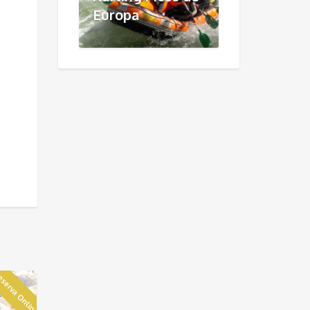
Europa
serva Online