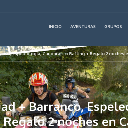
INICIO
AVENTURAS
GRUPOS
ranco, Espeleología, Canoaraft o Rafting + Regalo 2 noches 
uad + Barranco, Espele
+ Regalo 2 noches en C