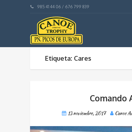
985 41 44 06
/
676 799 839
Etiqueta: Cares
Comando Ac
13 noviembre, 2017
Canoe Av