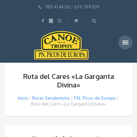
985 41 44 06
/
676 799 839
Ruta del Cares «La Garganta
Divina»
Inicio
Rutas Senderismo
P.N. Picos de Europa
Ruta del Cares «La Garganta Divina»