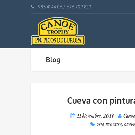
985 41 44 06
/
676 799 839
Blog
Cueva con pintur
11 diciembre, 2017
Canoe
arte rupestre
,
cueva